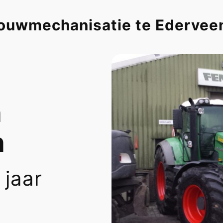
ouwmechanisatie te Edervee
n
n
 jaar