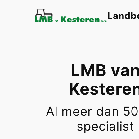
Ga
Landb
naar
de
inhoud
LMB va
Kestere
Al meer dan 50
specialist